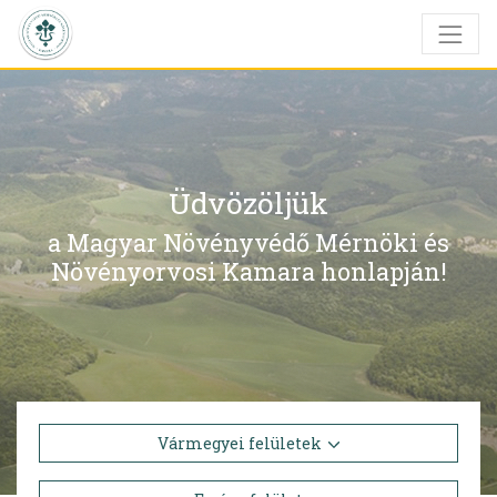
Üdvözöljük
a Magyar Növényvédő Mérnöki és
Növényorvosi Kamara honlapján!
Vármegyei felületek