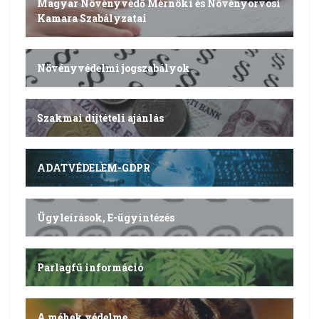
Magyar Növényvédő Mérnöki és Növényorvosi
Kamara Szabályzatai
Növényvédelmi jogszabályok
Szakmai díjtételi ajánlás
ADATVÉDELEM-GDPR
Ügyleírások, E-ügyintézés
Parlagfű információ
A méhek védelme