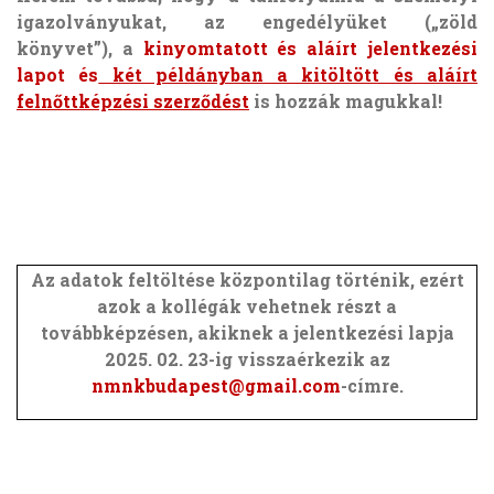
igazolványukat, az engedélyüket („zöld
könyvet”), a
kinyomtatott és aláírt jelentkezési
lapot és
két példányban a kitöltött és aláírt
felnőttképzési szerződést
is hozzák magukkal!
Az adatok feltöltése központilag történik, ezért
azok a kollégák vehetnek részt a
továbbképzésen, akiknek a jelentkezési lapja
2025. 02. 23-ig visszaérkezik az
nmnkbudapest@gmail.com
-címre.