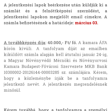
A jelentkezési lapok beérkezése után küldjük ki a
számlát és a felnőttképzési szerződést, a
jelentkezési lapokon megjelölt email címekre. A
számla befizetésének a határideje:
március 03.
A továbbképzés díja
:
40
.000,- Ft/ fő.
A kamara ÁFA
körön kívüli. A tanfolyam díját az emailben
kiküldött számla alapján kell átutalni január 24-ig,
a
Magyar Növényvédő Mérnöki és Növényorvosi
Kamara Budapest-Fővárosi Szervezete
MKB Bank
10300002-20126144-00003285 sz. számlájára. Kérem,
hogy a közleménybe írják be a tanfolyamra
jelentkező nevét. A jelentkezés megrendelésnek
minősül.
Kérem továbbá, hogy a tanfolyamra a személyi