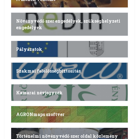
Növényvédő szer engedélyek, szükséghelyzeti
engedélyek
Pályázatok
Szakmai felelősségbiztosítás
Kamarai névjegyzék
AGRONmaps szoftver
Történelmi növényvédő szer oldal közlemény