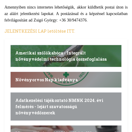
Amennyiben nincs internetes lehetőségük, akkor küldhetik postai úton is
az aláírt jelentkezési lapokat.
A postázással és a képzéssel kapcsolatban
felvilágosítást ad Zsigó György: +36 30/9474376.
JELENTKEZÉSI LAP letöltése ITT.
Amerikai szőlőkabóca - Integrált
növényvédelmi technológia összefoglalása
Növényorvos Nap kiadványa
Adatkezelési tájékoztató NMNK 2024. évi
felmérés - lejárt szavatosságú
növényvédőszerek