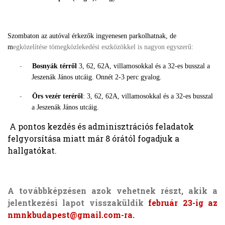
Szombaton az autóval érkezők ingyenesen parkolhatnak, de
m
egközelítése tömegközlekedési eszközökkel is nagyon egyszerű:
-
Bosnyák térről
3, 62, 62A, villamosokkal és a 32-es busszal a
Jeszenák János utcáig. Onnét 2-3 perc gyalog.
-
Örs vezér teréről
: 3, 62, 62A, villamosokkal és a 32-es busszal
a Jeszenák János utcáig.
A pontos kezdés és adminisztrációs feladatok
felgyorsítása miatt már 8 órától fogadjuk a
hallgatókat.
A továbbképzésen azok vehetnek részt, akik a
jelentkezési lapot visszaküldik
február 23-ig az
nmnkbudapest@gmail.com-ra.