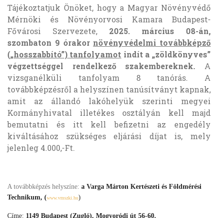
Tájékoztatjuk Önöket, hogy a Magyar Növényvédő
Mérnöki és Növényorvosi Kamara Budapest-
Fővárosi Szervezete,
2025. március 08-án,
szombaton 9 órakor
növényvédelmi továbbképző
(„hosszabbító”) tanfolyamot
indít a „zöldkönyves”
végzettséggel rendelkező szakembereknek.
A
vizsganélküli tanfolyam 8 tanórás. A
továbbképzésről a helyszínen tanúsítványt kapnak,
amit az állandó lakóhelyük szerinti megyei
Kormányhivatal illetékes osztályán kell majd
bemutatni és itt kell befizetni az engedély
kiváltásához szükséges eljárási díjat is, mely
jelenleg 4.000,-Ft.
A továbbképzés helyszíne:
a Varga Márton
K
ertészeti és Földmérési
Technikum,
(
)
www.vmszki.hu
Címe:
1149 Budapest (Zugló), Mogyoródi út 56-60.