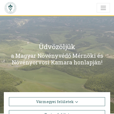
Üdvözöljük
a Magyar Növényvédő Mérnöki és
Növényorvosi Kamara honlapján!
Vármegyei felületek