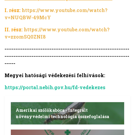
I. rész:
https://www.youtube.com/watch?
v=NUQBW-49McY
II. rész:
https://www.youtube.com/watch?
v=zzomSQ0ZNI8
---------------------------------------------------------------------
---------------------------------------------------------------------
------
Megyei hatósági védekezési felhívások:
https://portal.nebih.gov.hu/fd-vedekezes
Amerikai szőlőkabóca - Integrált
növényvédelmi technológia összefoglalása