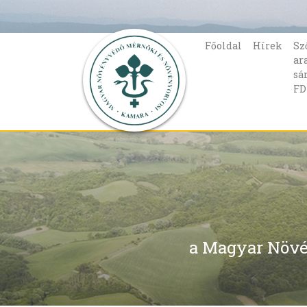
Főoldal
Hírek
Sz
ar
sá
FD
a Magyar Növé