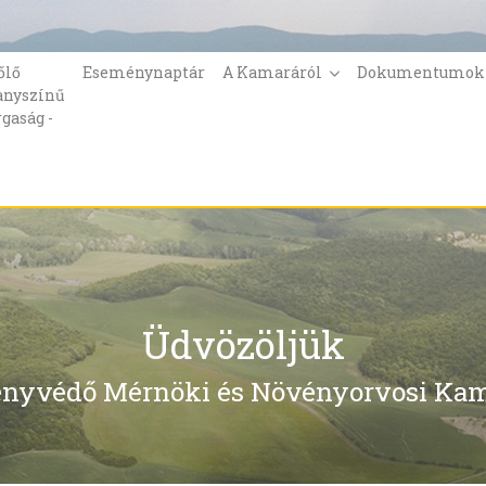
őlő
Eseménynaptár
A Kamaráról
Dokumentumo
anyszínű
rgaság -
Üdvözöljük
nyvédő Mérnöki és Növényorvosi Kam