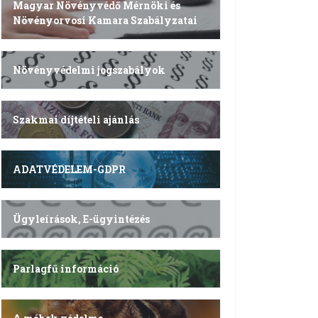
Magyar Növényvédő Mérnöki és
Növényorvosi Kamara Szabályzatai
Növényvédelmi jogszabályok
Szakmai díjtételi ajánlás
ADATVÉDELEM-GDPR
Ügyleírások, E-ügyintézés
Parlagfű információ