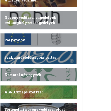
A méhek védelme
Növényvédő szer engedélyek,
szükséghelyzeti engedélyek
Pályázatok
Szakmai felelősségbiztosítás
Kamarai névjegyzék
AGRONmaps szoftver
Történelmi növényvédő szer oldal