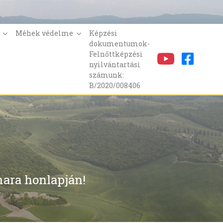
k
Méhek védelme
Képzési
dokumentumok-
Felnőttképzési
nyilvántartási
számunk:
B/2020/008406
ara honlapján!