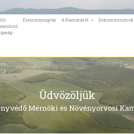
őlő
Eseménynaptár
A Kamaráról
Dokumentumo
anyszínű
rgaság -
Üdvözöljük
nyvédő Mérnöki és Növényorvosi Kam