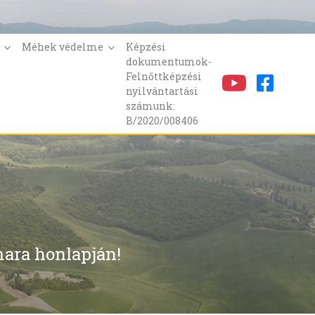
k
Méhek védelme
Képzési
dokumentumok-
Felnőttképzési
nyilvántartási
számunk:
B/2020/008406
ara honlapján!