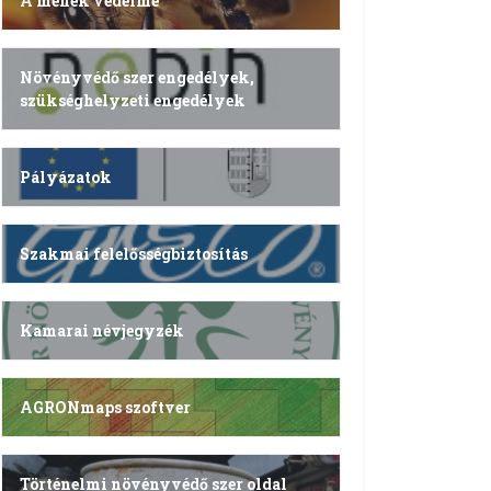
A méhek védelme
Növényvédő szer engedélyek,
szükséghelyzeti engedélyek
Pályázatok
Szakmai felelősségbiztosítás
Kamarai névjegyzék
AGRONmaps szoftver
Történelmi növényvédő szer oldal