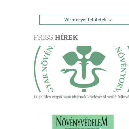
Vármegyei felületek
FRISS
HÍREK
FB jelölés végső határidejének közléséről szóló felhív