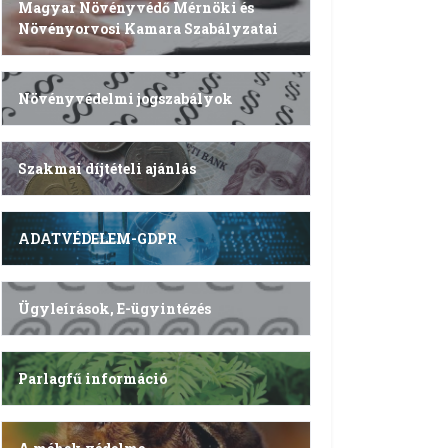
Magyar Növényvédő Mérnöki és
Növényorvosi Kamara Szabályzatai
Növényvédelmi jogszabályok
Szakmai díjtételi ajánlás
ADATVÉDELEM-GDPR
Ügyleírások, E-ügyintézés
Parlagfű információ