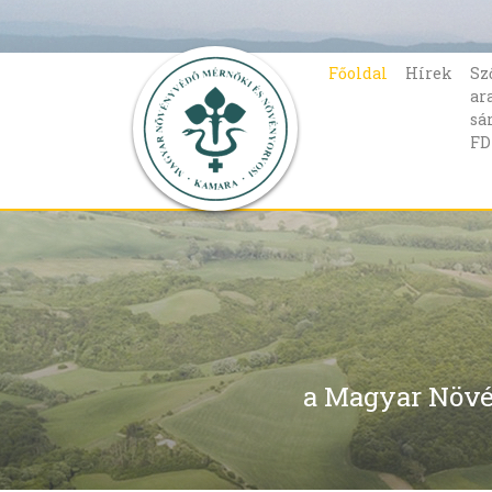
Főoldal
Hírek
Sz
ar
sá
FD
a Magyar Növé