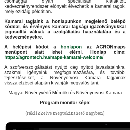
csomaggal olyan speciálisan kialakított
kedvezményrendszer előnyeit élvezhetik a kamarai tagok,
mely ezidáig példátlan.
Kamarai tagjaink a honlapunkon megjelenő belépő
kóddal, és érvényes kamarai tagsági igazolványukkal
jogosulttá válnak a szolgáltatás használatára és a
kedvezményekre.
A belépési kódot a
honlapon
az AGRONmaps
menüpont alatt lehet elérni. Honlap címe:
https://agrontech.hu/maps-kamarai-welcome/
A szoftverszolgáltatást nyújtó cég nyitott javaslatainkra,
szakmai igényeink megfogalmazására, és további
fejlesztéseiket, a Növényorvosi Kamara tagjainak
visszajelzései alapján kívánják megvalósítani.
Magyar Növényvédő Mérnöki és Növényorvosi Kamara
Program monitor képe:
(ráklikkelve megtekinthető nagyban)