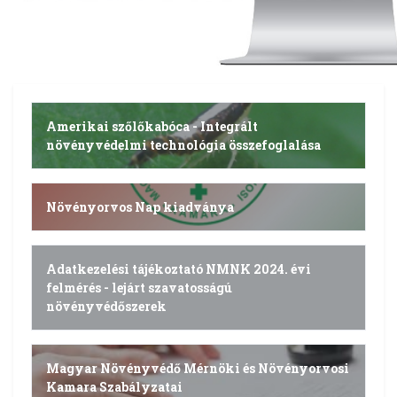
Amerikai szőlőkabóca - Integrált
növényvédelmi technológia összefoglalása
Növényorvos Nap kiadványa
Adatkezelési tájékoztató NMNK 2024. évi
felmérés - lejárt szavatosságú
növényvédőszerek
Magyar Növényvédő Mérnöki és Növényorvosi
Kamara Szabályzatai