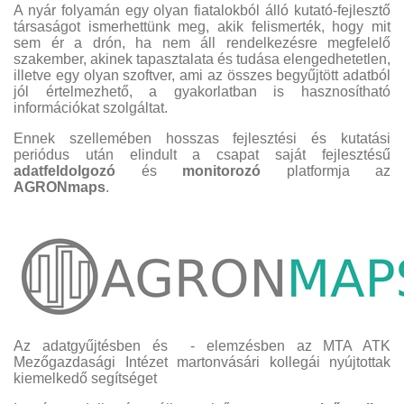
A nyár folyamán egy olyan fiatalokból álló kutató-fejlesztő
társaságot ismerhettünk meg, akik felismerték, hogy
mit
sem ér a drón, ha nem áll rendelkezésre megfelelő
szakember, akinek tapasztalata és tudása elengedhetetlen,
illetve egy olyan szoftver, ami az összes begyűjtött adatból
jól értelmezhető, a gyakorlatban is hasznosítható
információkat szolgáltat.
Ennek szellemében hosszas fejlesztési és kutatási
periódus után elindult a csapat saját fejlesztésű
adatfeldolgozó
és
monitorozó
platformja az
AGRONmaps
.
Az adatgyűjtésben és - elemzésben az MTA ATK
Mezőgazdasági Intézet martonvásári kollegái
nyújtottak
kiemelkedő segítséget