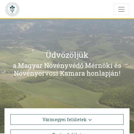
Üdvözöljük
a Magyar Növényvédő Mérnöki és
Növényorvosi Kamara honlapján!
Vármegyei felületek