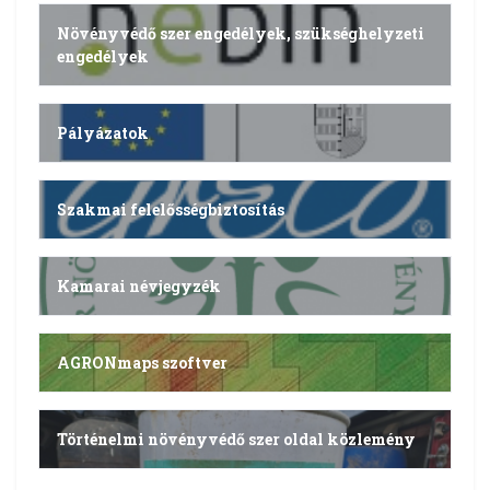
Növényvédő szer engedélyek, szükséghelyzeti
engedélyek
Pályázatok
Szakmai felelősségbiztosítás
Kamarai névjegyzék
AGRONmaps szoftver
Történelmi növényvédő szer oldal közlemény