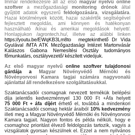
Immár rendelkezésre áll
az első
magyar nyelvű online
szoftver
a mezőgazdasági
monitoring drónok
által
gyűjtött adatok egyszerű
feldolgozására
,
vizsgálatára
.
Hazai körülmények között, hazai szakértők segítségével
fejlesztett megoldás, ami könnyen és hatékonyan
használható
/kínai és amerikai megoldások helyett/.
Honlapjukon /agrontech.hu/, illetve az alábbi linken
https://youtu.be/EWqKB3Lm8to
megtekinthető Dr Vida
Gyulával /MTA ATK Mezőgazdasági Intézet Martonvásár
Kalászos Gabona Nemesítési Osztály tudományos
főmunkatárs, osztályvezető/ készített videójuk.
Az első magyar nyelvű
online szoftver tulajdonosi
gárdája a
Magyar Növényvédő Mérnöki és
Növényorvosi Kamara tagjai számára nagyvonalú
ajánlattal áll rendelkezésre szolgáltatásukkal.
Szaktanácsadói csomagnak nevezett termékük belépési
díja jelentős kedvezménnyel 130 000 Ft +Áfa helyett
75 000 Ft + áfa díjért
érhető el, továbbá a mindenkori
Szaktanácsadói csomag hektár áraiból
10% kedvezmény
illeti meg a Magyar Növényvédő Mérnöki és Növényorvosi
Kamara tagjait. Nagyon fontos és példa nélküli, hogy e
csomaghoz prioritást élvező feldolgozás tartozik, vagyis a
vizsgálatok gyorsan készülnek el. Ezzel a nem nyilvános