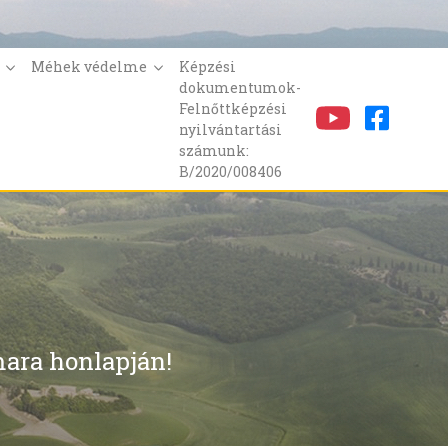
k
Méhek védelme
Képzési
dokumentumok-
Felnőttképzési
nyilvántartási
számunk:
B/2020/008406
ara honlapján!