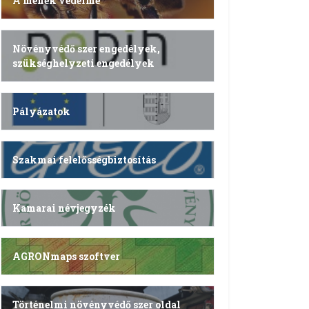
A méhek védelme
Növényvédő szer engedélyek,
szükséghelyzeti engedélyek
Pályázatok
Szakmai felelősségbiztosítás
Kamarai névjegyzék
AGRONmaps szoftver
Történelmi növényvédő szer oldal