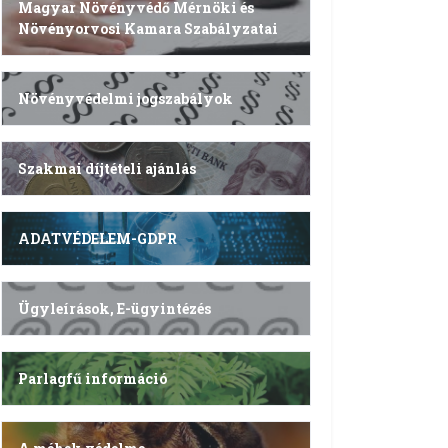
Magyar Növényvédő Mérnöki és
Növényorvosi Kamara Szabályzatai
Növényvédelmi jogszabályok
Szakmai díjtételi ajánlás
ADATVÉDELEM-GDPR
Ügyleírások, E-ügyintézés
Parlagfű információ