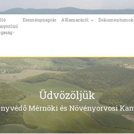
őlő
Eseménynaptár
A Kamaráról
Dokumentumo
anyszínű
rgaság -
Üdvözöljük
nyvédő Mérnöki és Növényorvosi Kam