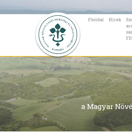
Főoldal
Hírek
Sz
ar
sá
FD
a Magyar Növé