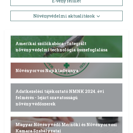
E-vény felület
Növényvédelmi aktualitások
Amerikai szőlőkabóca - Integrált
növényvédelmi technológia összefoglalása
Növényorvos Nap kiadványa
Adatkezelési tájékoztató NMNK 2024. évi
felmérés - lejárt szavatosságú
növényvédőszerek
Magyar Növényvédő Mérnöki és Növényorvosi
Kamara Szabályzatai