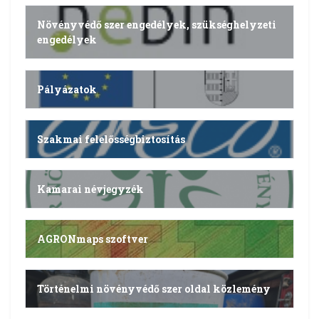
Növényvédő szer engedélyek, szükséghelyzeti
engedélyek
Pályázatok
Szakmai felelősségbiztosítás
Kamarai névjegyzék
AGRONmaps szoftver
Történelmi növényvédő szer oldal közlemény