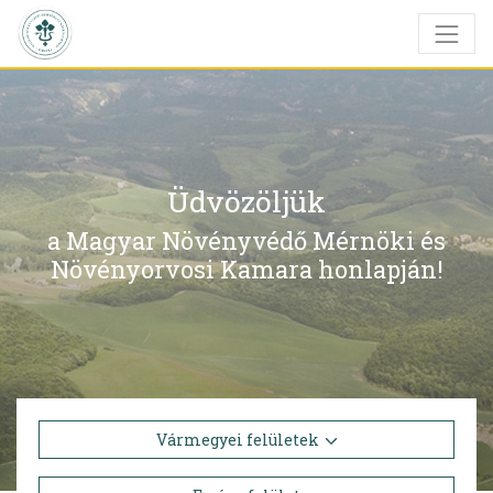
Üdvözöljük
a Magyar Növényvédő Mérnöki és
Növényorvosi Kamara honlapján!
Vármegyei felületek