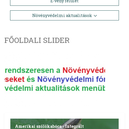
E-vény felület
Növényvédelmi aktualitások
FŐOLDALI SLIDER
Amerikai szőlőkabóca - Integrált