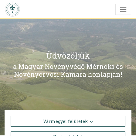
Üdvözöljük
a Magyar Növényvédő Mérnöki és
Növényorvosi Kamara honlapján!
Vármegyei felületek