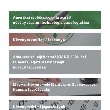
Amerikai szőlőkabóca - Integrált
növényvédelmi technológia összefoglalása
Növényorvos Nap kiadványa
Adatkezelési tájékoztató NMNK 2024. évi
felmérés - lejárt szavatosságú
növényvédőszerek
Magyar Növényvédő Mérnöki és Növényorvosi
Kamara Szabályzatai
Növényvédelmi jogszabályok