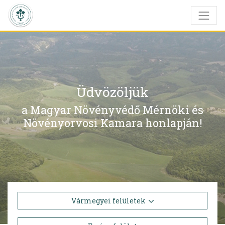
Üdvözöljük
a Magyar Növényvédő Mérnöki és
Növényorvosi Kamara honlapján!
Vármegyei felületek