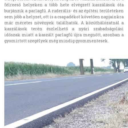
félreeső helyeken a több hete elvégzett kaszálások óta
burjánzik a parlagfű. A ruderális- és az építési területeken
sem jobb a helyzet, ott is a csapadékot követően napjainkra
már méretes növények találhatók. A közúthálózatnál a
kaszálások terén észlelhető a nyári szabadságolási
időszak miatt a kaszált parlagfű újra megnőtt, azonban a
gyomirtott szegélyek még mindig gyommentesek.