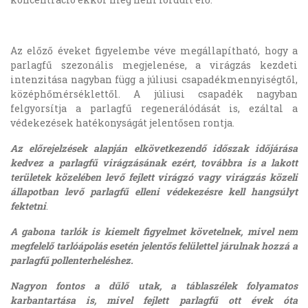
Az előző éveket figyelembe véve megállapítható, hogy a
parlagfű szezonális megjelenése, a virágzás kezdeti
intenzitása nagyban függ a júliusi csapadékmennyiségtől,
középhőmérséklettől. A júliusi csapadék nagyban
felgyorsítja a parlagfű regenerálódását is, ezáltal a
védekezések hatékonyságát jelentősen rontja.
Az előrejelzések alapján elkövetkezendő időszak időjárása
kedvez a parlagfű virágzásának ezért, továbbra is a lakott
területek közelében levő fejlett virágzó vagy virágzás közeli
állapotban levő parlagfű elleni védekezésre kell hangsúlyt
fektetni
.
A gabona tarlók is kiemelt figyelmet követelnek, mivel nem
megfelelő tarlóápolás esetén jelentős felülettel járulnak hozzá a
parlagfű pollenterheléshez.
Nagyon fontos a dűlő utak, a táblaszélek folyamatos
karbantartása is, mivel fejlett parlagfű ott évek óta