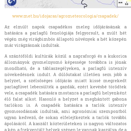
www.met.hu/idojaras/agrometeorologia/csapadek/
Az elmúlt napok csapadékos meleg időjárásának a
hatására a parlagfű fenológiája felgyorsult, a múlt hét
végén még virágbimbós állapotú növények a hét közepén
már virágzásnak indultak.
A szántóföldi kultúrák közül a napraforgó és a kukorica
állományok gyomelnyomó képessége továbbra is jónak
mondható, de a táblaszegélyeken, a parlagfű intenzív
növekedésnek indult. A dűlőutakat illetően sem jobb a
helyzet, a szélsőséges időjárás miatt kissé megrekedt
parlagfüvet lebecsülték a gazdák, ezért kevésbé törődtek
vele, a csapadék hatására mostanra a parlagfű helyenként
élő falat alkot. Hasonló a helyzet a meghántott gabona
tarlókon is. A csapadék hatására a tarlók intenzív
gyomosodásnak indultak, ami agronómiai szempontból
ugyan kedvező, de sokan elfelejtkeztek a tarlók további
ápolásáról. A kaszált közterületeken is nagyon változatos
a kép, a frekventált helyek szépen le vannak kaszálva, de a