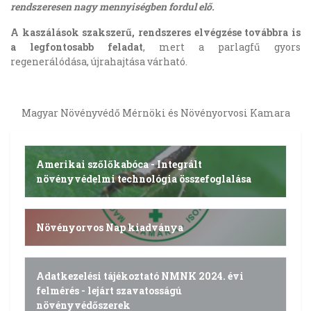
rendszeresen nagy mennyiségben fordul elő.
A kaszálások
szakszerű, rendszeres elvégzése továbbra is
a legfontosabb feladat
, mert a parlagfű gyors
regenerálódása, újrahajtása várható.
Magyar Növényvédő Mérnöki és Növényorvosi Kamara
Amerikai szőlőkabóca - Integrált
növényvédelmi technológia összefoglalása
Növényorvos Nap kiadványa
Adatkezelési tájékoztató NMNK 2024. évi
felmérés - lejárt szavatosságú
növényvédőszerek