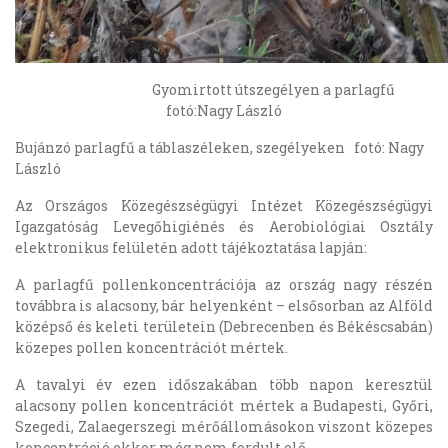
Gyomirtott útszegélyen a parlagfű
fotó:Nagy László
Bujánzó parlagfű a táblaszéleken, szegélyeken fotó: Nagy
László
Az Országos Közegészségügyi Intézet Közegészségügyi
Igazgatóság Levegőhigiénés és Aerobiológiai Osztály
elektronikus felületén adott tájékoztatása lapján:
A parlagfű pollenkoncentrációja az ország nagy részén
továbbra is alacsony, bár helyenként – elsősorban az Alföld
középső és keleti területein (Debrecenben és Békéscsabán)
közepes pollen koncentrációt mértek.
A tavalyi év ezen időszakában több napon keresztül
alacsony pollen koncentrációt mértek a Budapesti, Győri,
Szegedi, Zalaegerszegi mérőállomásokon viszont közepes
koncentráció ekkor még nem fordult elő.