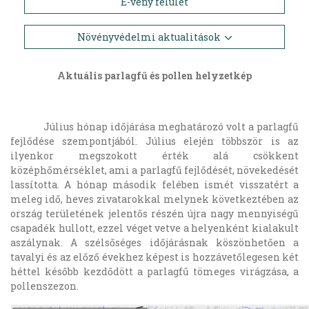
E-vény felület
Növényvédelmi aktualitások
Aktuális parlagfű és pollen helyzetkép
Július hónap időjárása meghatározó volt a parlagfű
fejlődése szempontjából. Július elején többször is az
ilyenkor megszokott érték alá csökkent
középhőmérséklet, ami a parlagfű fejlődését, növekedését
lassította. A hónap második felében ismét visszatért a
meleg idő, heves zivatarokkal melynek következtében az
ország területének jelentős részén újra nagy mennyiségű
csapadék hullott, ezzel véget vetve a helyenként kialakult
aszálynak. A szélsőséges időjárásnak köszönhetően a
tavalyi és az előző évekhez képest is hozzávetőlegesen két
héttel később kezdődött a parlagfű tömeges virágzása, a
pollenszezon.