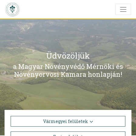
Üdvözöljük
a Magyar Növényvédő Mérnöki és
Növényorvosi Kamara honlapján!
Vármegyei felületek