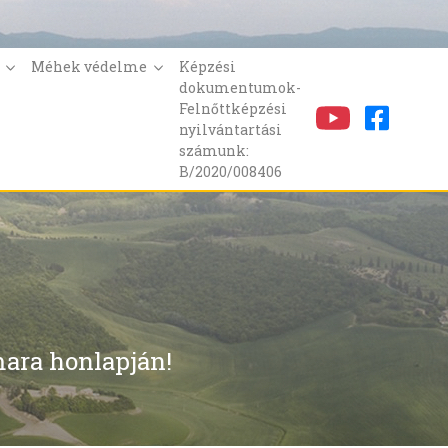
k
Méhek védelme
Képzési
dokumentumok-
Felnőttképzési
nyilvántartási
számunk:
B/2020/008406
ara honlapján!