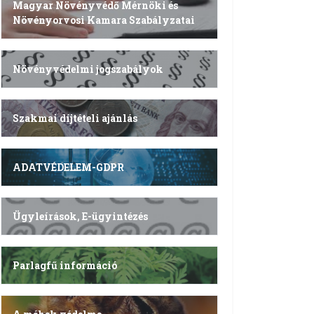
Magyar Növényvédő Mérnöki és
Növényorvosi Kamara Szabályzatai
Növényvédelmi jogszabályok
Szakmai díjtételi ajánlás
ADATVÉDELEM-GDPR
Ügyleírások, E-ügyintézés
Parlagfű információ