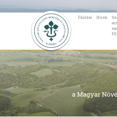
Főoldal
Hírek
Sz
ar
sá
FD
a Magyar Növé