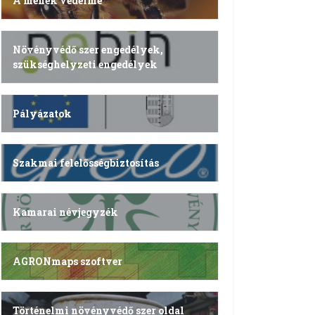
A méhek védelme
Növényvédő szer engedélyek,
szükséghelyzeti engedélyek
Pályázatok
Szakmai felelősségbiztosítás
Kamarai névjegyzék
AGRONmaps szoftver
Történelmi növényvédő szer oldal