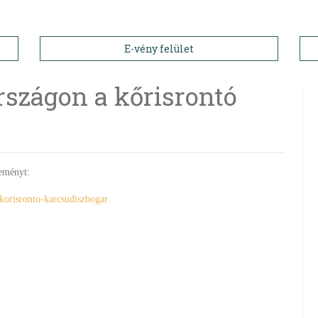
E-vény felület
szágon a kőrisrontó
leményt:
-korisronto-karcsudiszbogar