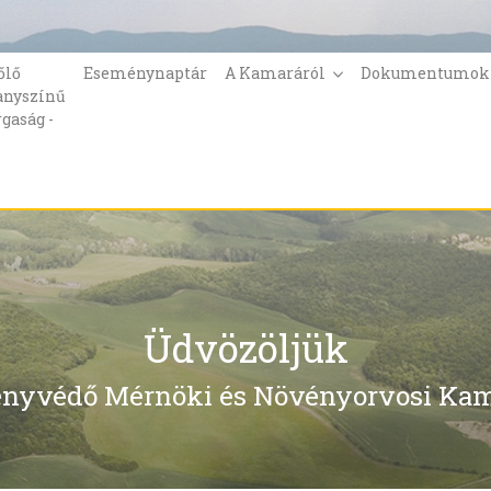
őlő
Eseménynaptár
A Kamaráról
Dokumentumo
anyszínű
rgaság -
Üdvözöljük
nyvédő Mérnöki és Növényorvosi Kam