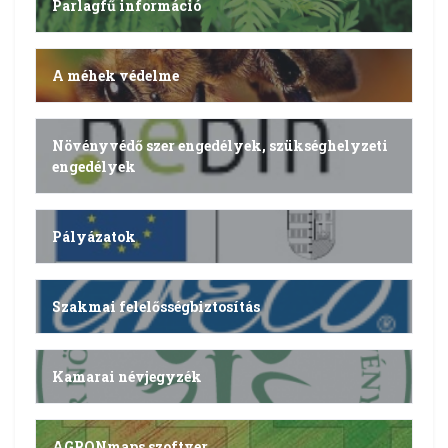
Parlagfű információ
A méhek védelme
Növényvédő szer engedélyek, szükséghelyzeti
engedélyek
Pályázatok
Szakmai felelősségbiztosítás
Kamarai névjegyzék
AGRONmaps szoftver