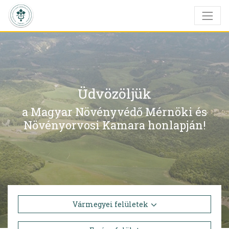
Üdvözöljük
a Magyar Növényvédő Mérnöki és
Növényorvosi Kamara honlapján!
Vármegyei felületek