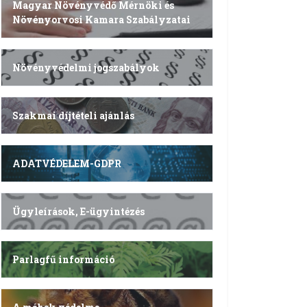
Magyar Növényvédő Mérnöki és
Növényorvosi Kamara Szabályzatai
Növényvédelmi jogszabályok
Szakmai díjtételi ajánlás
ADATVÉDELEM-GDPR
Ügyleírások, E-ügyintézés
Parlagfű információ