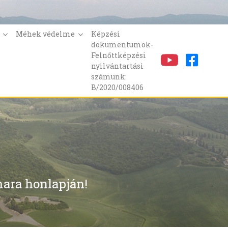
k
Méhek védelme
Képzési
dokumentumok-
Felnőttképzési
nyilvántartási
számunk:
B/2020/008406
ara honlapján!