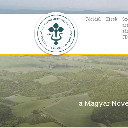
Főoldal
Hírek
Sz
ar
sá
FD
a Magyar Növé