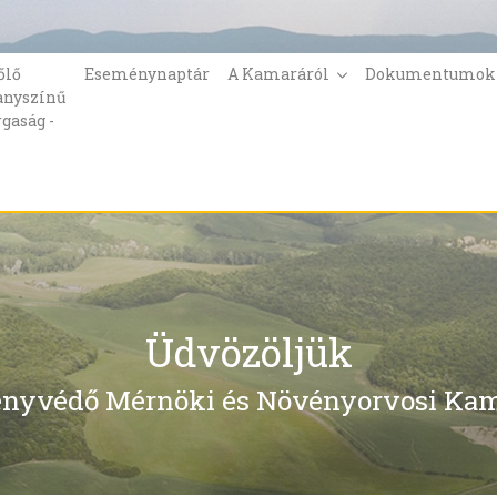
őlő
Eseménynaptár
A Kamaráról
Dokumentumo
anyszínű
rgaság -
Üdvözöljük
nyvédő Mérnöki és Növényorvosi Kam