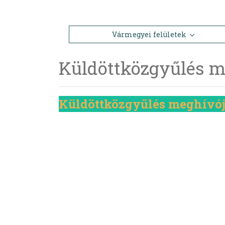
Vármegyei felületek
Küldöttközgyűlés me
Küldöttközgyűlés meghívóját