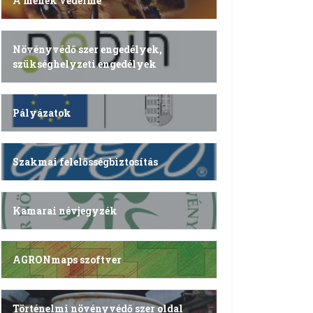
A méhek védelme
Növényvédő szer engedélyek,
szükséghelyzeti engedélyek
Pályázatok
Szakmai felelősségbiztosítás
Kamarai névjegyzék
AGRONmaps szoftver
Történelmi növényvédő szer oldal