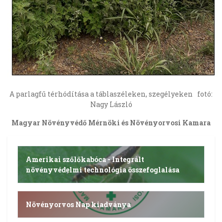
A parlagfű térhódítása a táblaszéleken, szegélyeken fotó:
Nagy László
Magyar Növényvédő Mérnöki és Növényorvosi Kamara
Amerikai szőlőkabóca - Integrált
növényvédelmi technológia összefoglalása
Növényorvos Nap kiadványa