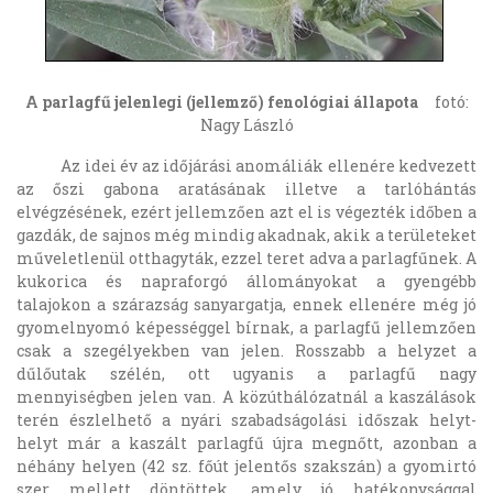
A parlagfű jelenlegi (jellemző) fenológiai állapota
fotó:
Nagy László
Az idei év az időjárási anomáliák ellenére kedvezett
az őszi gabona aratásának illetve a tarlóhántás
elvégzésének, ezért jellemzően azt el is végezték időben a
gazdák, de sajnos még mindig akadnak, akik a területeket
műveletlenül otthagyták, ezzel teret adva a parlagfűnek. A
kukorica és napraforgó állományokat a gyengébb
talajokon a szárazság sanyargatja, ennek ellenére még jó
gyomelnyomó képességgel bírnak, a parlagfű jellemzően
csak a szegélyekben van jelen. Rosszabb a helyzet a
dűlőutak szélén, ott ugyanis a parlagfű nagy
mennyiségben jelen van. A közúthálózatnál a kaszálások
terén észlelhető a nyári szabadságolási időszak helyt-
helyt már a kaszált parlagfű újra megnőtt, azonban a
néhány helyen (42 sz. főút jelentős szakszán) a gyomirtó
szer mellett döntöttek, amely jó hatékonysággal