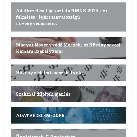
Adatkezelési tájékoztató NMNK 2024. évi
felmérés - lejárt szavatosságú
növényvédőszerek
Magyar Növényvédő Mérnöki és Növényorvosi
Kamara Szabályzatai
Növényvédelmi jogszabályok
Szakmai díjtételi ajánlás
ADATVÉDELEM-GDPR
Ügyleírások, E-ügyintézés