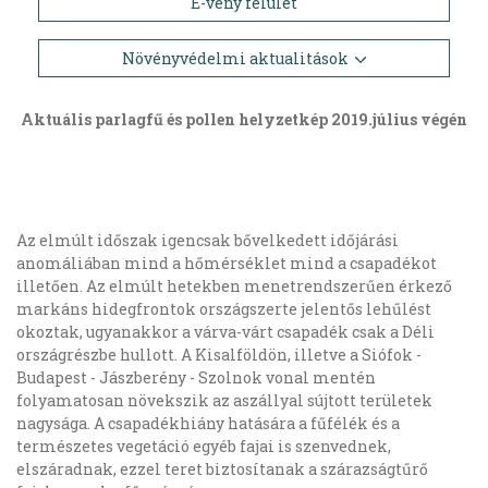
E-vény felület
Növényvédelmi aktualitások
Aktuális parlagfű és pollen helyzetkép 2019.július végén
Az elmúlt időszak igencsak bővelkedett időjárási
anomáliában mind a hőmérséklet mind a csapadékot
illetően. Az elmúlt hetekben menetrendszerűen érkező
markáns hidegfrontok országszerte jelentős lehűlést
okoztak, ugyanakkor a várva-várt csapadék csak a Déli
országrészbe hullott. A Kisalföldön, illetve a Siófok -
Budapest - Jászberény - Szolnok vonal mentén
folyamatosan növekszik az aszállyal sújtott területek
nagysága. A csapadékhiány hatására a fűfélék és a
természetes vegetáció egyéb fajai is szenvednek,
elszáradnak, ezzel teret biztosítanak a szárazságtűrő