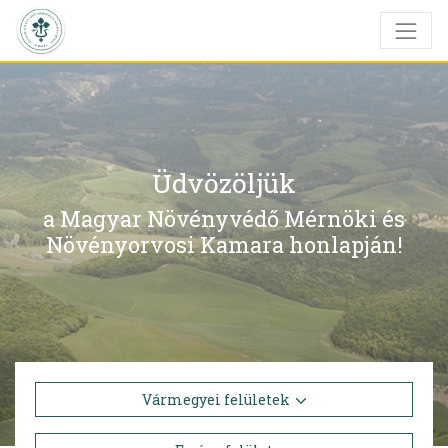
Üdvözöljük
a Magyar Növényvédő Mérnöki és
Növényorvosi Kamara honlapján!
Vármegyei felületek