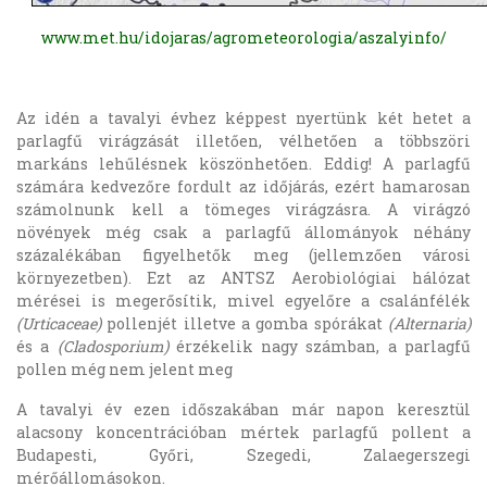
www.met.hu/idojaras/agrometeorologia/aszalyinfo/
Az idén a tavalyi évhez képpest nyertünk két hetet a
parlagfű virágzását illetően, vélhetően a többszöri
markáns lehűlésnek köszönhetően. Eddig! A parlagfű
számára kedvezőre fordult az időjárás, ezért hamarosan
számolnunk kell a tömeges virágzásra. A virágzó
növények még csak a parlagfű állományok néhány
százalékában figyelhetők meg (jellemzően városi
környezetben). Ezt az ANTSZ Aerobiológiai hálózat
mérései is megerősítik, mivel egyelőre a csalánfélék
(Urticaceae)
pollenjét illetve a gomba spórákat
(Alternaria)
és a
(Cladosporium)
érzékelik nagy számban, a parlagfű
pollen még nem jelent meg
A tavalyi év ezen időszakában már napon keresztül
alacsony koncentrációban mértek parlagfű pollent a
Budapesti, Győri, Szegedi, Zalaegerszegi
mérőállomásokon.