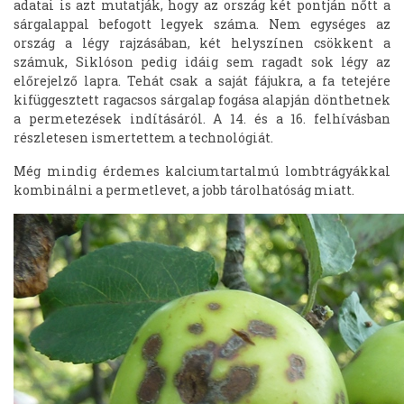
adatai is azt mutatják, hogy az ország két pontján nőtt a
sárgalappal befogott legyek száma. Nem egységes az
ország a légy rajzásában, két helyszínen csökkent a
számuk, Siklóson pedig idáig sem ragadt sok légy az
előrejelző lapra. Tehát csak a saját fájukra, a fa tetejére
kifüggesztett ragacsos sárgalap fogása alapján dönthetnek
a permetezések indításáról. A 14. és a 16. felhívásban
részletesen ismertettem a technológiát.
Még mindig érdemes kalciumtartalmú lombtrágyákkal
kombinálni a permetlevet, a jobb tárolhatóság miatt.