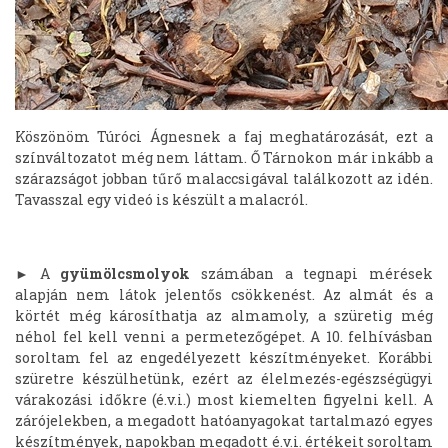
Köszönöm Túróci Ágnesnek a faj meghatározását, ezt a
színváltozatot még nem láttam. Ő Tárnokon már inkább a
szárazságot jobban tűrő malaccsigával találkozott az idén.
Tavasszal egy
videó
is készült a malacról.
► A
gyümölcsmolyok
számában a
tegnapi mérések
alapján nem látok jelentős csökkenést. Az almát és a
körtét még károsíthatja az almamoly, a szüretig még
néhol fel kell venni a permetezőgépet. A 10. felhívásban
soroltam fel az engedélyezett készítményeket. Korábbi
szüretre készülhetünk, ezért az élelmezés-egészségügyi
várakozási időkre (é.v.i.) most kiemelten figyelni kell. A
zárójelekben, a megadott hatóanyagokat tartalmazó egyes
készítmények, napokban megadott é.v.i. értékeit soroltam