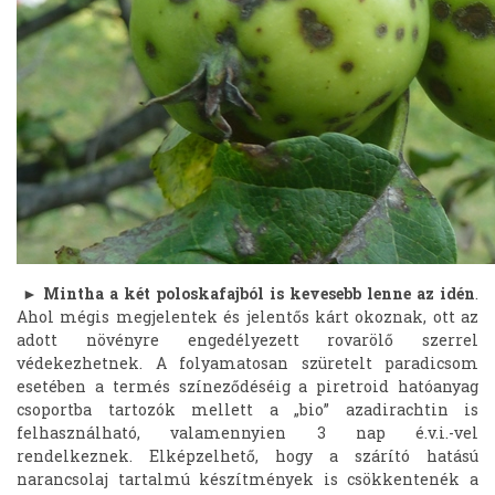
►
Mintha a két poloskafajból is kevesebb lenne az idén
.
Ahol mégis megjelentek és jelentős kárt okoznak, ott az
adott növényre engedélyezett rovarölő szerrel
védekezhetnek. A folyamatosan szüretelt paradicsom
esetében a termés színeződéséig a piretroid hatóanyag
csoportba tartozók mellett a „bio” azadirachtin is
felhasználható, valamennyien 3 nap é.v.i.-vel
rendelkeznek. Elképzelhető, hogy a szárító hatású
narancsolaj tartalmú készítmények is csökkentenék a