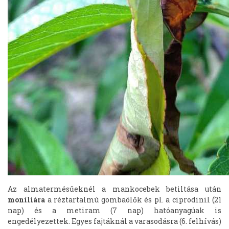
Az almatermésűeknél a mankocebek betiltása után
moníliára
a réztartalmú gombaölők és pl. a ciprodinil (21
nap) és a metiram (7 nap) hatóanyagúak is
engedélyezettek. Egyes fajtáknál a varasodásra (6. felhívás)