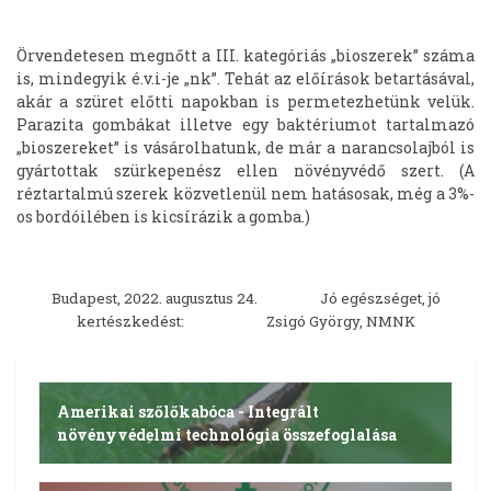
Örvendetesen megnőtt a III. kategóriás „bioszerek” száma
is, mindegyik é.v.i-je „nk”. Tehát az előírások betartásával,
akár a szüret előtti napokban is permetezhetünk velük.
Parazita gombákat illetve egy baktériumot tartalmazó
„bioszereket” is vásárolhatunk, de már a narancsolajból is
gyártottak szürkepenész ellen növényvédő szert. (A
réztartalmú szerek közvetlenül nem hatásosak, még a 3%-
os bordóilében is kicsírázik a gomba.)
Budapest, 2022. augusztus 24.
Jó egészséget, jó
kertészkedést:
Zsigó György, NMNK
Amerikai szőlőkabóca - Integrált
növényvédelmi technológia összefoglalása