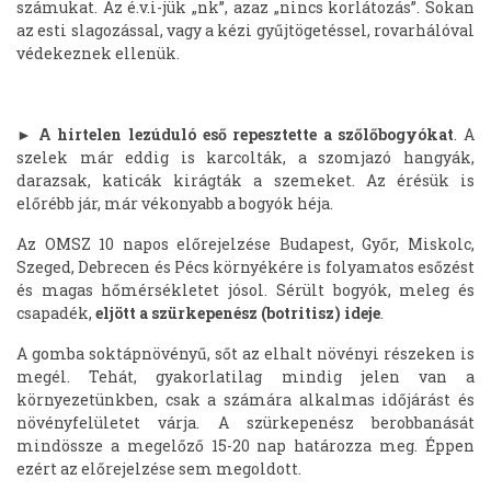
számukat. Az é.v.i-jük „nk”, azaz „nincs korlátozás”. Sokan
az esti slagozással, vagy a kézi gyűjtögetéssel, rovarhálóval
védekeznek ellenük.
►
A hirtelen lezúduló eső repesztette a szőlőbogyókat
. A
szelek már eddig is karcolták, a szomjazó hangyák,
darazsak, katicák kirágták a szemeket. Az érésük is
előrébb jár, már vékonyabb a bogyók héja.
Az
OMSZ 10 napos előrejelzése
Budapest, Győr, Miskolc,
Szeged, Debrecen és Pécs környékére is folyamatos esőzést
és magas hőmérsékletet jósol. Sérült bogyók, meleg és
csapadék,
eljött a szürkepenész (botritisz) ideje
.
A gomba soktápnövényű, sőt az elhalt növényi részeken is
megél. Tehát, gyakorlatilag mindig jelen van a
környezetünkben, csak a számára alkalmas időjárást és
növényfelületet várja. A szürkepenész berobbanását
mindössze a megelőző 15-20 nap határozza meg. Éppen
ezért az előrejelzése sem megoldott.