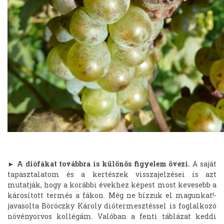
►
A diófákat továbbra is különös figyelem övezi.
A saját
tapasztalatom és a kertészek visszajelzései is azt
mutatják, hogy a korábbi évekhez képest most kevesebb a
károsított termés a fákon. Még ne bízzuk el magunkat!-
javasolta Böröczky Károly diótermesztéssel is foglalkozó
növényorvos kollégám. Valóban a fenti táblázat keddi