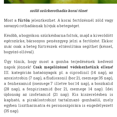
szőlő szürkerothadás korai tünet
Most a
fürtön
jelentkezhet. A korai fertőzésnél zöld vagy
savanyú rothadásnak hívjuk a betegséget.
Később, a bogyókon szürkésbarna foltok, majd a kiverődött
egérszürke, bársonyos penészgyep jelzi a fertőzést. Ekkor
már csak a beteg fürtrészek eltávolítása segíthet (késsel,
bogyózó ollóval).
Úgy tűnik, hogy most a gomba terjedésének kedvező
napok jönnek!
Csak megelőzéssel védekezhetünk ellene!
III. kategóriás hataónyagok pl. a ciprodinil (14 nap), az
azoxistrobin (7 nap), a fludioxonil (bor:21, csemege:35 nap),
a fenhexamid (csemege:7 illetve bor:14 nap), a boszkalid
(28 nap), a fenpirizamid (bor 21, csemege 14 nap). Idei
újdonság az izofetamid (21 nap). Kis kiszerelésben is
kapható, a piraklostrobint tartalmazó gombaölő, mely
egyben lisztharmatra és peronoszpórára is engedélyezett
(35 nap).