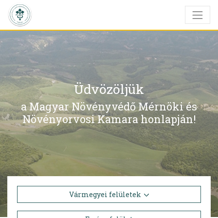
Üdvözöljük
a Magyar Növényvédő Mérnöki és
Növényorvosi Kamara honlapján!
Vármegyei felületek