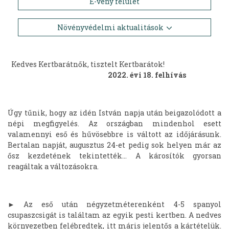
E-vény felület
Növényvédelmi aktualitások
Kedves Kertbarátnők, tisztelt Kertbarátok!
2022. évi 18. felhívás
Úgy tűnik, hogy az idén István napja után beigazolódott a
népi megfigyelés. Az országban mindenhol esett
valamennyi eső és hűvösebbre is váltott az időjárásunk.
Bertalan napját, augusztus 24-et pedig sok helyen már az
ősz kezdetének tekintették… A károsítók gyorsan
reagáltak a változásokra.
► Az eső után négyzetméterenként 4-5
spanyol
csupaszcsigát
is találtam az egyik pesti kertben. A nedves
környezetben felébredtek, itt máris jelentős a kártételük.