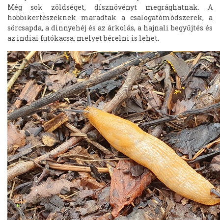
Még sok zöldséget, dísznövényt megrághatnak. A
hobbikertészeknek maradtak a csalogatómódszerek, a
sörcsapda, a dinnyehéj és az árkolás, a hajnali begyűjtés és
az indiai futókacsa, melyet bérelni is lehet.