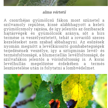
alma vértetű
A csonthéjas gyümölcsű fákon most szünetel a
szilvamoly repülése, kissé alábbhagyott a keleti
gyümölcsmoly rajzása, de így jelentős az őszibarack
hajtásvégek és gyümölcsök aránya, sőt a birs
termése is veszélyeztetett, tehát a rovarölő szeres
kezeléseket nem szabad abbahagyni. Az esőzések
nyomán megnőtt a levélkárosító gombabetegségek
terjedésének veszélye, így a sztigminás levél- és
termésfoltosságé, a blumeriellás levélfoltosságé, de
szilvafákon jelentős a vörösfoltosság is. A korai
levélhullás megelőzése érdekében a termés
leszüretelése után is folytatni a lombvédelmet.