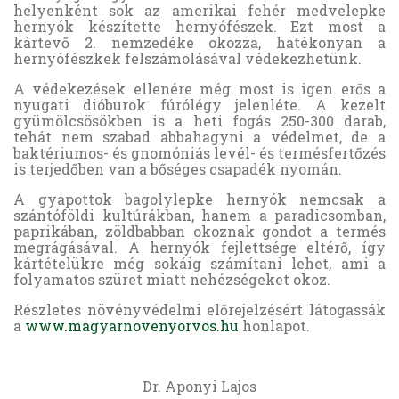
helyenként sok az amerikai fehér medvelepke
hernyók készítette hernyófészek. Ezt most a
kártevő 2. nemzedéke okozza, hatékonyan a
hernyófészkek felszámolásával védekezhetünk.
A védekezések ellenére még most is igen erős a
nyugati dióburok fúrólégy jelenléte. A kezelt
gyümölcsösökben is a heti fogás 250-300 darab,
tehát nem szabad abbahagyni a védelmet, de a
baktériumos- és gnomóniás levél- és termésfertőzés
is terjedőben van a bőséges csapadék nyomán.
A gyapottok bagolylepke hernyók nemcsak a
szántóföldi kultúrákban, hanem a paradicsomban,
paprikában, zöldbabban okoznak gondot a termés
megrágásával. A hernyók fejlettsége eltérő, így
kártételükre még sokáig számítani lehet, ami a
folyamatos szüret miatt nehézségeket okoz.
Részletes növényvédelmi előrejelzésért látogassák
a
www.magyarnovenyorvos.hu
honlapot.
Dr. Aponyi Lajos