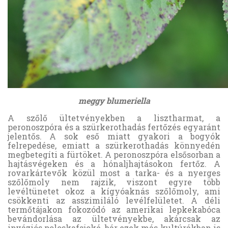
meggy blumeriella
A szőlő ültetvényekben a lisztharmat, a
peronoszpóra és a szürkerothadás fertőzés egyaránt
jelentős. A sok eső miatt gyakori a bogyók
felrepedése, emiatt a szürkerothadás könnyedén
megbetegíti a fürtöket. A peronoszpóra elsősorban a
hajtásvégeken és a hónaljhajtásokon fertőz. A
rovarkártevők közül most a tarka- és a nyerges
szőlőmoly nem rajzik, viszont egyre több
levéltünetet okoz a kígyóaknás szőlőmoly, ami
csökkenti az asszimiláló levélfelületet. A déli
termőtájakon fokozódó az amerikai lepkekabóca
bevándorlása az ültetvényekbe, akárcsak az
inváziós poloskafajoké, bár ezek más kultúrákban is