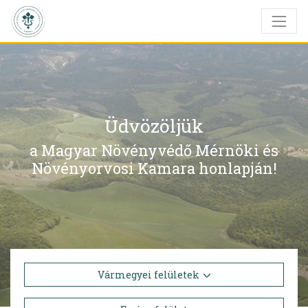
Üdvözöljük
a Magyar Növényvédő Mérnöki és
Növényorvosi Kamara honlapján!
Vármegyei felületek