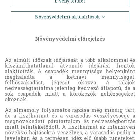
E-vény felület
Növényvédelmi aktualitások
Növényvédelmi előrejelzés
Az elmúlt időszak időjárását a több alkalommal és
kiszámíthatatlanul átvonuló időjárási frontok
alakították. A csapadék mennyisége helyenként
meghaladta a kéthavi mennyiséget,
felhőszakadást, jégesőt okozva. A talajok
nedvességtartalma jelenleg kedvező állapotú, de a
sok csapadék miatt a kórokozók nehézségeket
okoznak.
Az almamoly folyamatos rajzása még mindig tart,
de a lisztharmat és a varasodás veszélyessége a
megnövekedett páratartalom és nedvességborítás
miatt felértékelődött. A lisztharmat az intenzíven
növekvő hajtásokra veszélyes, a varasodás pedig a
leveleken és a termésen idéz elő újabb tüneteket.