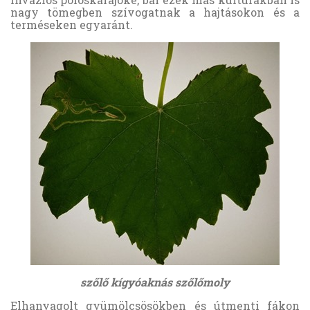
nagy tömegben szívogatnak a hajtásokon és a
terméseken egyaránt.
szőlő kígyóaknás szőlőmoly
Elhanyagolt gyümölcsösökben és útmenti fákon