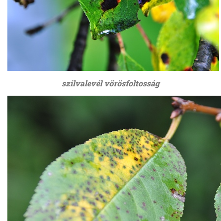
szilvalevél vörösfoltosság